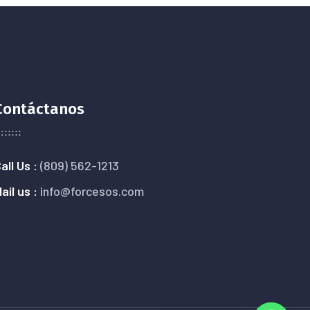
Contáctanos
all Us :
(809) 562-1213
ail us :
info@forcesos.com