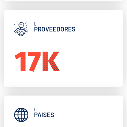
PROVEEDORES
25
K
PAISES