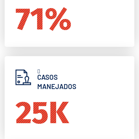
98
%
CASOS
MANEJADOS
35
K