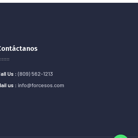
Contáctanos
all Us :
(809) 562-1213
ail us :
info@forcesos.com