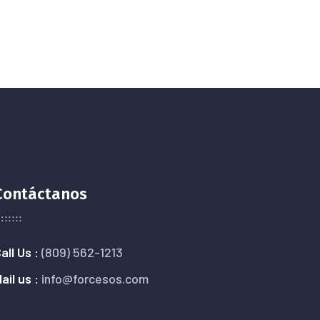
Contáctanos
all Us :
(809) 562-1213
ail us :
info@forcesos.com