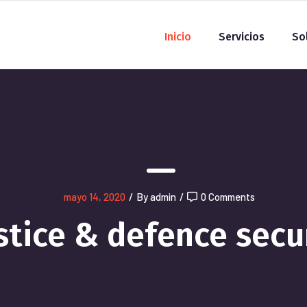
Inicio
Servicios
So
mayo 14, 2020
/
By admin
/
0 Comments
stice & defence secu