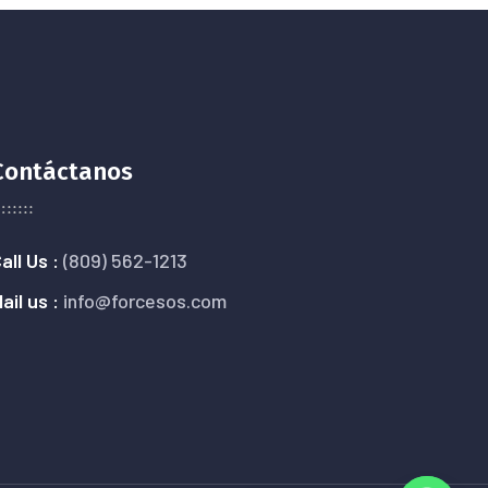
Contáctanos
all Us :
(809) 562-1213
ail us :
info@forcesos.com